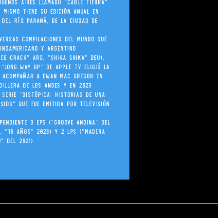
Buenos Aires llamado “Cable Tierra”
l mismo tiene su edición anual en
a del Río Paraná, de la ciudad de
versas compilaciones del mundo que
tinoamericano y argentino
uce Crack" ARG, “Shika Shika” DEU).
 “Long Way Up” de Apple TV eligió la
a acompañar a Ewan Mac Gregor en
dillera de los Andes y en 2023
 serie "Distópica: historias de una
sido" que fue emitida por Televisión
ependiente 3 EPs ("Groove Andina" del
5, "10 Años" 2023) y 2 LPs ("Madera
” del 2021)