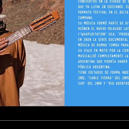
conciertos en la Ciudad de 
que ya lleva 20 ediciones. E
formato festival en el Delt
Campana.
Su música formó parte de di
reúnen el nuevo folklore la
(“Waxploitation” USA, "Prod
En 2020 la serie documental
música de Rumbo Tumba par
su viaje en moto por la cor
musicalizó completamente la
Argentina que podría haber 
Pública Argentina.
Tiene editados de forma ind
2012, "Cable Tierra" del 201
Sur" del 2018 y “Rio Adentro