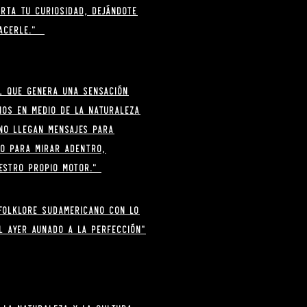
erta tu curiosidad, dejándote
hacerle."
l que genera una sensación
mos en medio de la naturaleza
 no llegan mensajes para
io para mirar adentro,
uestro propio motor.”
folklore sudamericano con lo
l ayer aunado a la perfección"