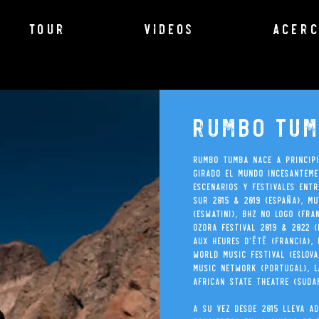
TOUR
VIDEOS
Acerc
rumbo tu
Rumbo Tumba nace a principi
girado el mundo incesantem
escenarios y festivales entr
Sur 2015 & 2019 (España), M
(Eswatini), BHZ No Logo (Fran
Ozora Festival 2019 & 2022 (
Aux Heures d'été (Francia), 
World Music Festival (Eslova
Music Network (Portugal), L
African State Theatre (Suda
A su vez desde 2015 lleva a